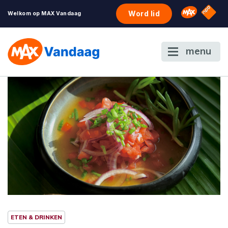
NPO S
Omroep 
Word lid
Welkom op MAX Vandaag
menu
ETEN & DRINKEN