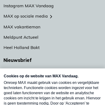
Instagram MAX Vandaag
MAX op sociale media
MAX vakantieman
Meldpunt Actueel
Heel Holland Bakt
Nieuwsbrief
Neem hier een gratis abonnement op onze
nieuwsbrief. Elke vrijdag- en dinsdagochtend in
uw mailbox.
Verzend