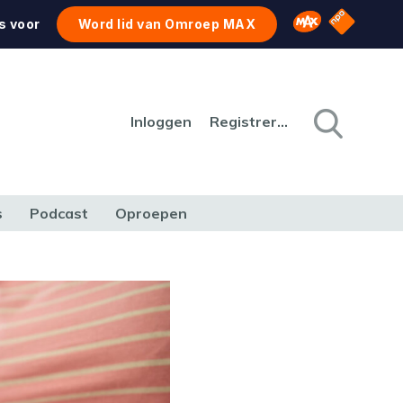
NPO Star
Omroep MAX
s voor
Word lid van Omroep MAX
Inloggen
Registreren
s
Podcast
Oproepen
CULTUUR
NATUUR & MILIEU
REIZEN & VERKEER