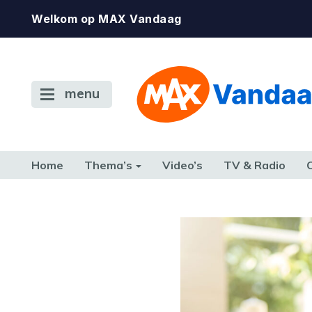
Welkom op MAX Vandaag
menu
Home
Thema’s
Video’s
TV & Radio
CONSUMENT
ETEN & DRINKEN
FAMILIE & RELATIE
GELD, W
TERUG NAAR TOEN