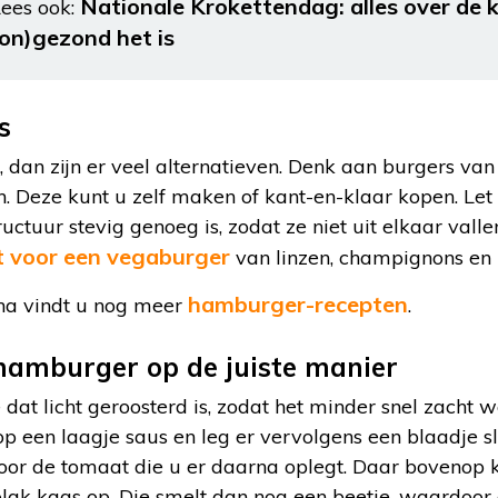
Nationale Krokettendag: alles over de 
ees ook:
(on)gezond het is
s
, dan zijn er veel alternatieven. Denk aan burgers van 
. Deze kunt u zelf maken of kant-en-klaar kopen. Let
uctuur stevig genoeg is, zodat ze niet uit elkaar vallen
t voor een vegaburger
van linzen, champignons en 
hamburger-recepten
na vindt u nog meer
.
hamburger op de juiste manier
dat licht geroosterd is, zodat het minder snel zacht w
p een laagje saus en leg er vervolgens een blaadje s
voor de tomaat die u er daarna oplegt. Daar bovenop
plak kaas op. Die smelt dan nog een beetje, waardoor