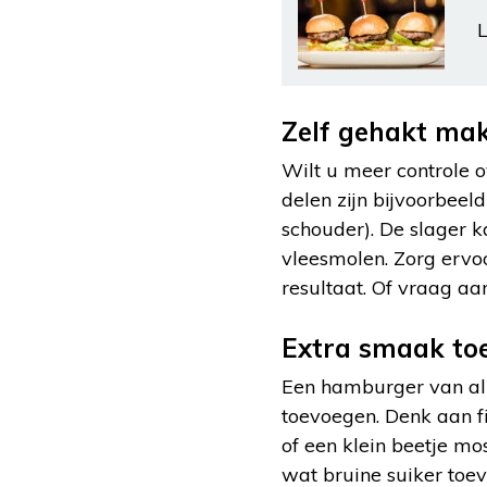
L
Zelf gehakt ma
Wilt u meer controle o
delen zijn bijvoorbeel
schouder). De slager ka
vleesmolen. Zorg ervoo
resultaat. Of vraag aa
Extra smaak to
Een hamburger van all
toevoegen. Denk aan fi
of een klein beetje mo
wat bruine suiker toe