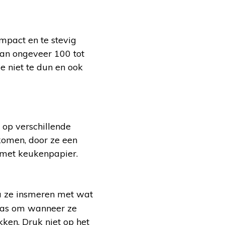
mpact en te stevig
van ongeveer 100 tot
e niet te dun en ook
 op verschillende
komen, door ze een
g met keukenpapier.
u ze insmeren met wat
 pas om wanneer ze
kken. Druk niet op het