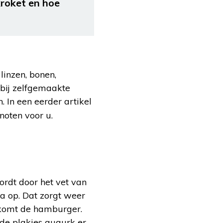
kroket en hoe
linzen, bonen,
 bij zelfgemaakte
. In een eerder artikel
noten voor u.
ordt door het vet van
la op. Dat zorgt weer
 komt de hamburger.
 de plakjes augurk er