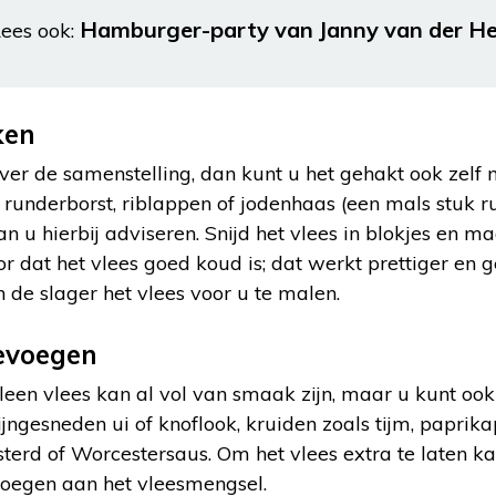
Hamburger-party van Janny van der He
ees ook:
ken
ver de samenstelling, dan kunt u het gehakt ook zelf
d runderborst, riblappen of jodenhaas (een mals stuk r
n u hierbij adviseren. Snijd het vlees in blokjes en m
r dat het vlees goed koud is; dat werkt prettiger en g
n de slager het vlees voor u te malen.
evoegen
een vlees kan al vol van smaak zijn, maar u kunt ook
jngesneden ui of knoflook, kruiden zoals tijm, paprika
sterd of Worcestersaus. Om het vlees extra te laten k
voegen aan het vleesmengsel.