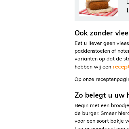
L
Ook zonder vlee
Eet u liever geen vlees
paddenstoelen of noten
varianten op dat de str
recep
hebben wij een
Op onze receptenpagi
Zo belegt u uw 
Begin met een broodje 
de burger. Smeer hiero
voor een soort bakje 
Leg er eventueel een 