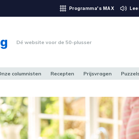
Programma's MAX
Lee
Dé website voor de 50-plusser
Onze columnisten
Recepten
Prijsvragen
Puzzel
ERK & RECHT
GEZONDHEID & SPORT
HUIS, TUIN & HOBBY
MEDIA & 