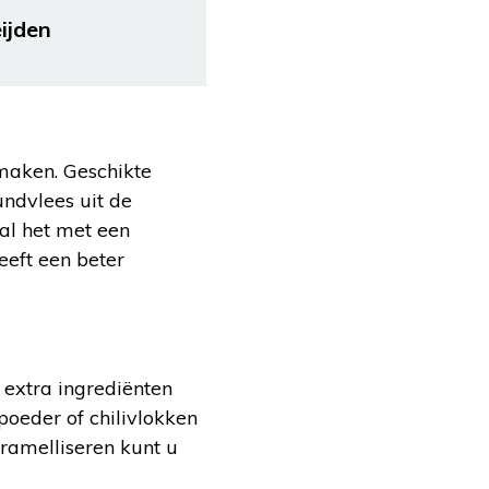
ijden
 maken. Geschikte
undvlees uit de
aal het met een
eeft een beter
 extra ingrediënten
poeder of chilivlokken
aramelliseren kunt u