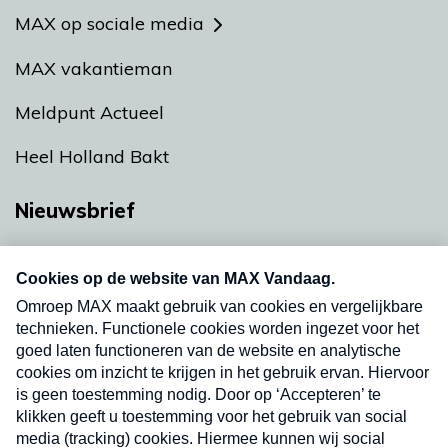
MAX op sociale media
MAX vakantieman
Meldpunt Actueel
Heel Holland Bakt
Nieuwsbrief
Neem hier een gratis abonnement op onze
nieuwsbrief. Elke vrijdag- en dinsdagochtend in
uw mailbox.
Verzend