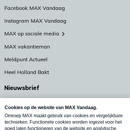
Facebook MAX Vandaag
Instagram MAX Vandaag
MAX op sociale media
MAX vakantieman
Meldpunt Actueel
Heel Holland Bakt
Nieuwsbrief
Neem hier een gratis abonnement op onze
nieuwsbrief. Elke vrijdag- en dinsdagochtend in
uw mailbox.
Verzend