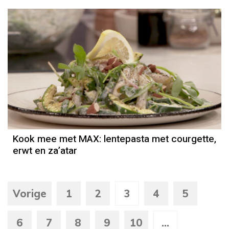
Kook mee met MAX: lentepasta met courgette,
erwt en za’atar
Vorige
1
2
3
4
5
6
7
8
9
10
...