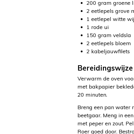
200 gram groene l
2 eetlepels grove 
1 eetlepel witte wi
1 rode ui
150 gram veldsla
2 eetlepels bloem
2 kabeljauwfilets
Bereidingswijze
Verwarm de oven voor 
met bakpapier beklede
20 minuten.
Breng een pan water m
beetgaar. Meng in een
met peper en zout. Pel
Roer goed door. Bestr