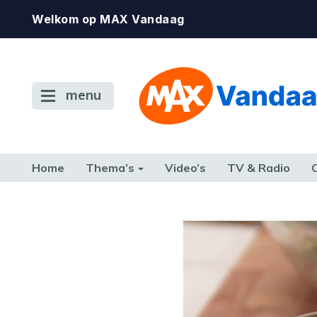
Welkom op MAX Vandaag
menu
Home
Thema’s
Video’s
TV & Radio
CONSUMENT
ETEN & DRINKEN
FAMILIE & RELATIE
GELD, W
TERUG NAAR TOEN