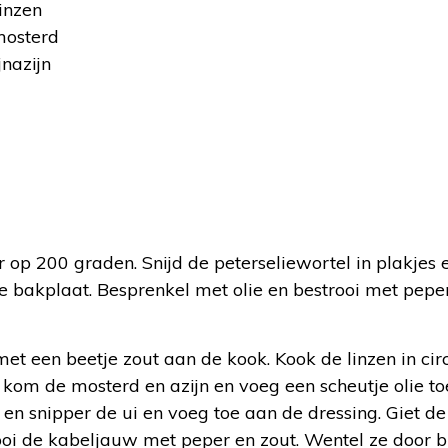
inzen
mosterd
jnazijn
op 200 graden. Snijd de peterseliewortel in plakjes 
 bakplaat. Besprenkel met olie en bestrooi met peper 
et een beetje zout aan de kook. Kook de linzen in ci
 kom de mosterd en azijn en voeg een scheutje olie t
 en snipper de ui en voeg toe aan de dressing. Giet de 
ooi de kabeljauw met peper en zout. Wentel ze door b