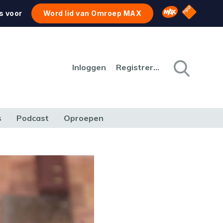
NPO Star
Omroep MAX
s voor
Word lid van Omroep MAX
Inloggen
Registreren
s
Podcast
Oproepen
CULTUUR
NATUUR & MILIEU
REIZEN & VERKEER