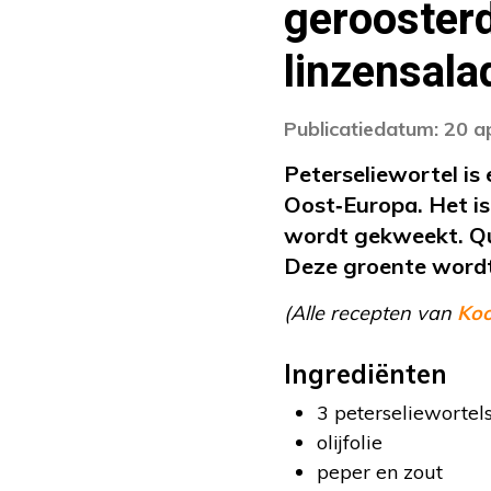
geroosterd
linzensala
Publicatiedatum: 20 a
Peterseliewortel is
Oost‑Europa. Het is
wordt gekweekt. Qua 
Deze groente wordt
(Alle recepten van
Ko
Ingrediënten
3 peterseliewortel
olijfolie
peper en zout