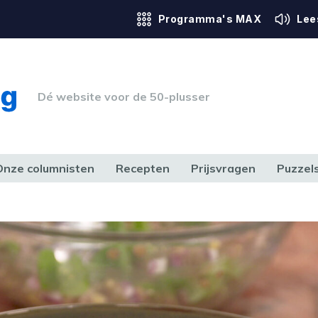
Programma's MAX
Lee
Dé website voor de 50-plusser
Onze columnisten
Recepten
Prijsvragen
Puzzel
ERK & RECHT
GEZONDHEID & SPORT
HUIS, TUIN & HOBBY
MEDIA & 