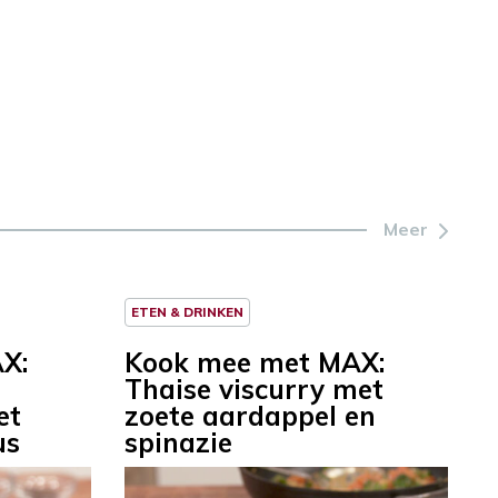
Meer
ETEN & DRINKEN
X:
Kook mee met MAX:
Thaise viscurry met
et
zoete aardappel en
us
spinazie