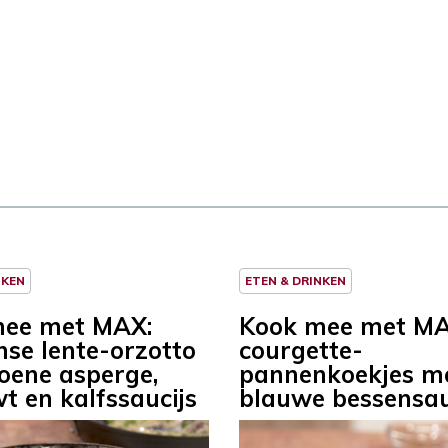
NKEN
ETEN & DRINKEN
mee met MAX:
Kook mee met MA
nse lente-orzotto
courgette-
oene asperge,
pannenkoekjes m
t en kalfssaucijs
blauwe bessensa