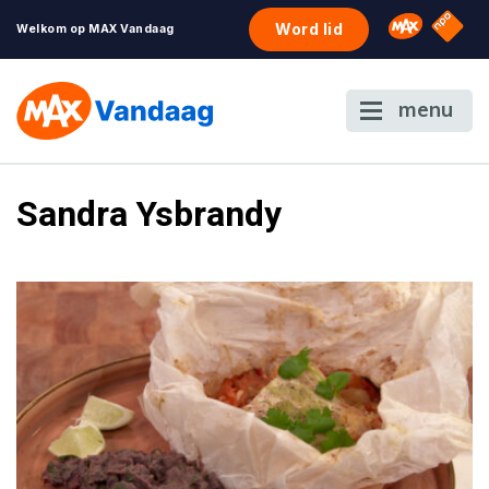
NPO S
Omroep 
Word lid
Welkom op MAX Vandaag
menu
Sandra Ysbrandy