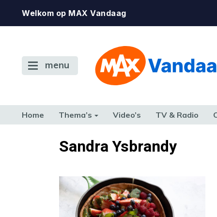
Welkom op MAX Vandaag
menu
Home
Thema’s
Video’s
TV & Radio
CONSUMENT
ETEN & DRINKEN
FAMILIE & RELATIE
GELD, W
Sandra Ysbrandy
TERUG NAAR TOEN