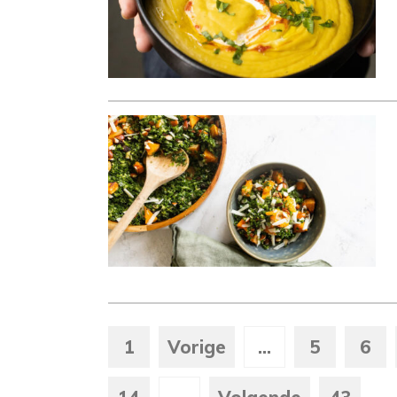
1
Vorige
...
5
6