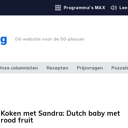
Programma's MAX
Lee
Dé website voor de 50-plusser
Onze columnisten
Recepten
Prijsvragen
Puzzel
ERK & RECHT
GEZONDHEID & SPORT
HUIS, TUIN & HOBBY
MEDIA & 
Koken met Sandra: Dutch baby met
rood fruit