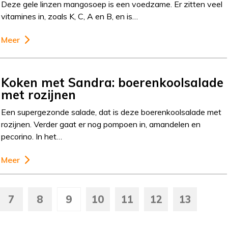
Deze gele linzen mangosoep is een voedzame. Er zitten veel
vitamines in, zoals K, C, A en B, en is…
Meer
Koken met Sandra: boerenkoolsalade
met rozijnen
Een supergezonde salade, dat is deze boerenkoolsalade met
rozijnen. Verder gaat er nog pompoen in, amandelen en
pecorino. In het…
Meer
7
8
9
10
11
12
13