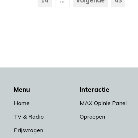
14
...
Volgende
43
Menu
Interactie
Home
MAX Opinie Panel
TV & Radio
Oproepen
Prijsvragen