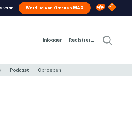
NPO Star
Omroep MAX
s voor
Word lid van Omroep MAX
Inloggen
Registreren
s
Podcast
Oproepen
CULTUUR
NATUUR & MILIEU
REIZEN & VERKEER