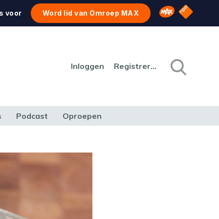
NPO Star
Omroep MAX
s voor
Word lid van Omroep MAX
Inloggen
Registreren
s
Podcast
Oproepen
CULTUUR
NATUUR & MILIEU
REIZEN & VERKEER