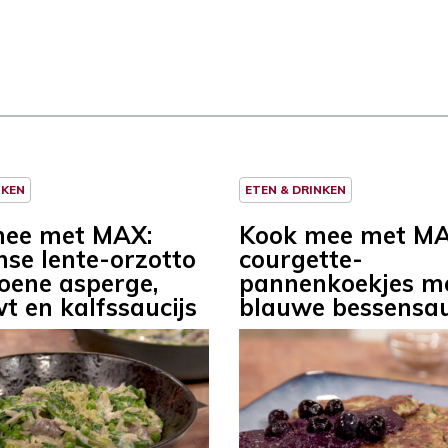
NKEN
ETEN & DRINKEN
mee met MAX:
Kook mee met MA
nse lente-orzotto
courgette-
oene asperge,
pannenkoekjes m
t en kalfssaucijs
blauwe bessensa