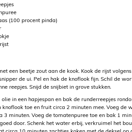
eepjes
enpuree
aas (100 procent pinda)
r
okje
ijst
t een beetje zout aan de kook. Kook de rijst volgens
nipper de ui. Pel en hak de knoflook fijn. Schil de wort
ne reepjes. Snijd de snijbiet in grove stukken.
olie in een hapjespan en bak de runderreepjes rondom
 knoflook toe en fruit circa 2 minuten mee. Voeg de w
irca 3 minuten. Voeg de tomatenpuree toe en bak 1 min
goed door. Schenk het water erbij, verkruimel het bou
at circa 10 minuten zachtjes koken met de deksel op 