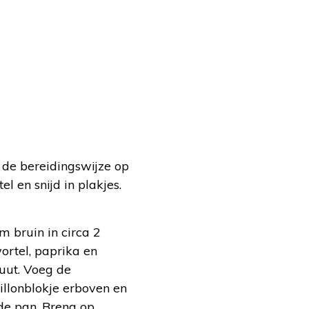
 de bereidingswijze op
el en snijd in plakjes.
 bruin in circa 2
ortel, paprika en
uut. Voeg de
illonblokje erboven en
de pan. Breng op