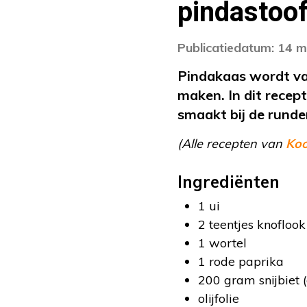
pindastoof
Publicatiedatum: 14 m
Pindakaas wordt va
maken. In dit recep
smaakt bij de runde
(Alle recepten van
Ko
Ingrediënten
1 ui
2 teentjes knoflook
1 wortel
1 rode paprika
200 gram snijbiet (
olijfolie