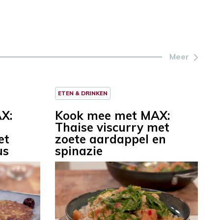
Meer
ETEN & DRINKEN
X:
Kook mee met MAX:
Thaise viscurry met
et
zoete aardappel en
us
spinazie