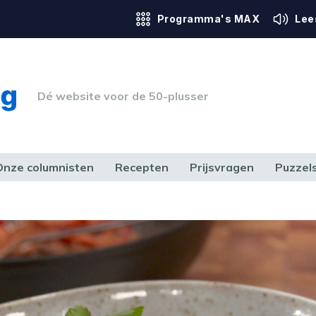
Programma's MAX
Lee
Dé website voor de 50-plusser
Onze columnisten
Recepten
Prijsvragen
Puzzel
ERK & RECHT
GEZONDHEID & SPORT
HUIS, TUIN & HOBBY
MEDIA & 