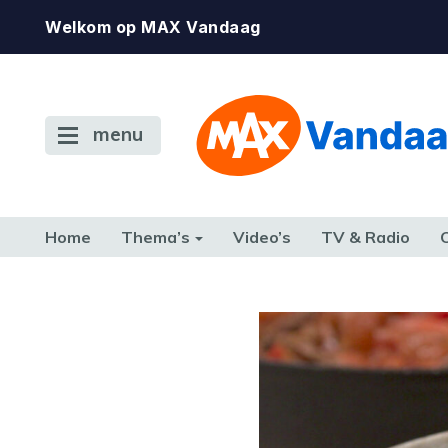
Welkom op MAX Vandaag
menu
Home
Thema’s
Video’s
TV & Radio
CONSUMENT
ETEN & DRINKEN
FAMILIE & RELATIE
GELD, W
TERUG NAAR TOEN