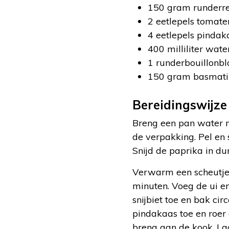
150 gram runderr
2 eetlepels tomat
4 eetlepels pindak
400 milliliter wate
1 runderbouillonbl
150 gram basmatir
Bereidingswijze
Breng een pan water me
de verpakking. Pel en s
Snijd de paprika in dun
Verwarm een scheutje 
minuten. Voeg de ui en
snijbiet toe en bak c
pindakaas toe en roer 
breng aan de kook. La