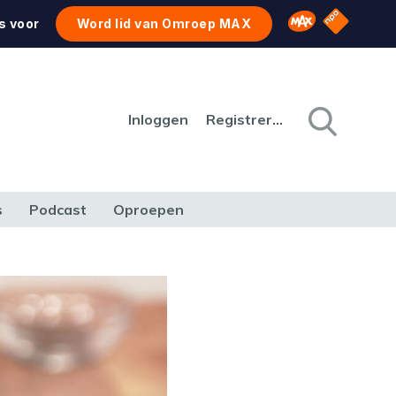
NPO Star
Omroep MAX
s voor
Word lid van Omroep MAX
Inloggen
Registreren
s
Podcast
Oproepen
CULTUUR
NATUUR & MILIEU
REIZEN & VERKEER