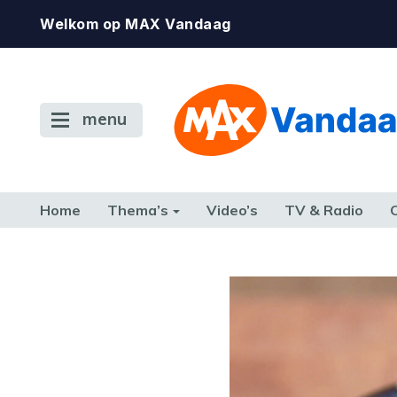
Welkom op MAX Vandaag
menu
Home
Thema’s
Video’s
TV & Radio
CONSUMENT
ETEN & DRINKEN
FAMILIE & RELATIE
GELD, W
TERUG NAAR TOEN