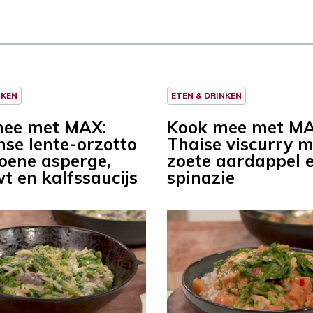
NKEN
ETEN & DRINKEN
mee met MAX:
Kook mee met MA
nse lente-orzotto
Thaise viscurry m
oene asperge,
zoete aardappel 
t en kalfssaucijs
spinazie