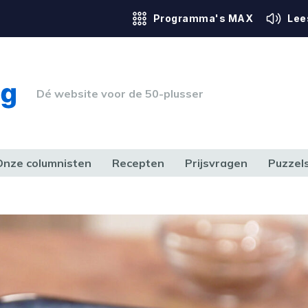
Programma's MAX
Lee
Dé website voor de 50-plusser
Onze columnisten
Recepten
Prijsvragen
Puzzel
ERK & RECHT
GEZONDHEID & SPORT
HUIS, TUIN & HOBBY
MEDIA & 