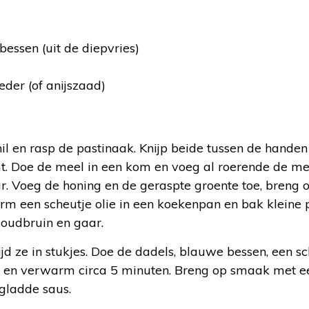
ssen (uit de diepvries)
eder (of anijszaad)
il en rasp de pastinaak. Knijp beide tussen de handen 
mt. Doe de meel in een kom en voeg al roerende de me
ar. Voeg de honing en de geraspte groente toe, breng
rm een scheutje olie in een koekenpan en bak kleine 
oudbruin en gaar.
ijd ze in stukjes. Doe de dadels, blauwe bessen, een s
n en verwarm circa 5 minuten. Breng op smaak met ee
gladde saus.