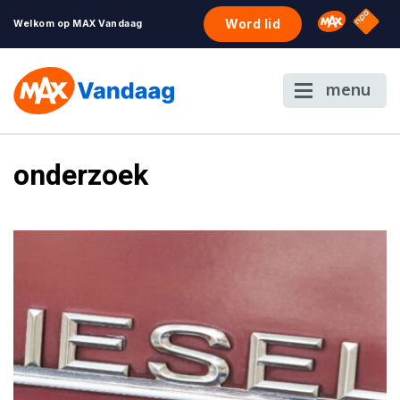
NPO S
Omroep 
Word lid
Welkom op MAX Vandaag
menu
onderzoek