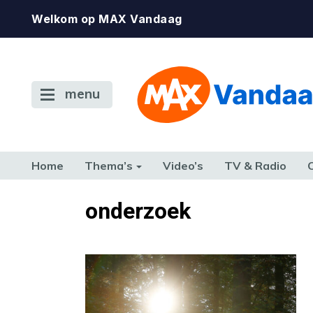
Welkom op MAX Vandaag
menu
Home
Thema’s
Video’s
TV & Radio
CONSUMENT
ETEN & DRINKEN
FAMILIE & RELATIE
GELD, W
onderzoek
TERUG NAAR TOEN