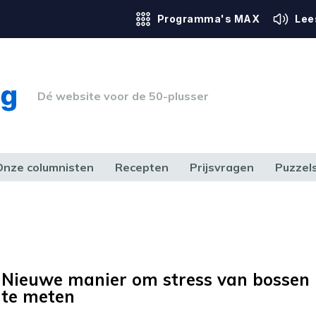
Programma's MAX
Lee
Dé website voor de 50-plusser
Onze columnisten
Recepten
Prijsvragen
Puzzel
ERK & RECHT
GEZONDHEID & SPORT
HUIS, TUIN & HOBBY
MEDIA & 
Nieuwe manier om stress van bossen
te meten