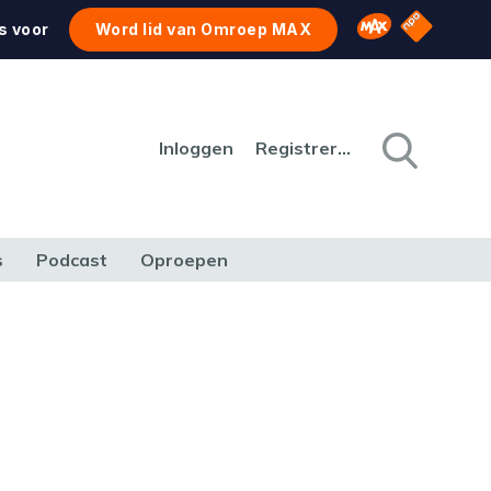
NPO Star
Omroep MAX
s voor
Word lid van Omroep MAX
Inloggen
Registreren
s
Podcast
Oproepen
CULTUUR
NATUUR & MILIEU
REIZEN & VERKEER