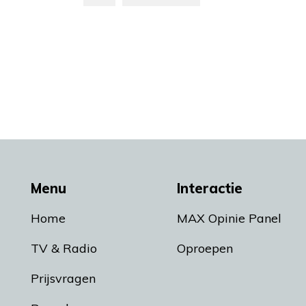
Menu
Interactie
Home
MAX Opinie Panel
TV & Radio
Oproepen
Prijsvragen