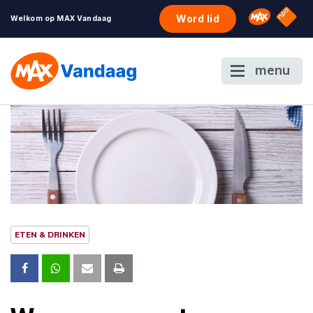
NPO S
Omroep 
Word lid
Welkom op MAX Vandaag
menu
ETEN & DRINKEN