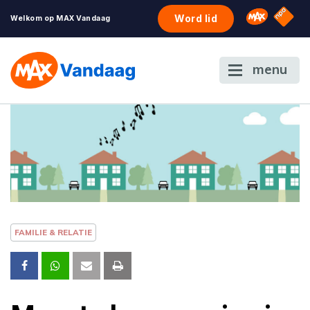
NPO S
Omroep 
Word lid
Welkom op MAX Vandaag
menu
FAMILIE & RELATIE