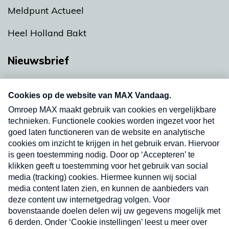
Meldpunt Actueel
Heel Holland Bakt
Nieuwsbrief
Neem hier een gratis abonnement op onze
nieuwsbrief. Elke vrijdag- en dinsdagochtend in
uw mailbox.
Verzend