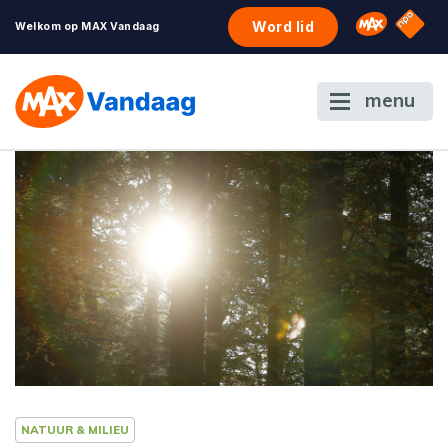
NPO S
Omroep 
Word lid
Welkom op MAX Vandaag
menu
NATUUR & MILIEU