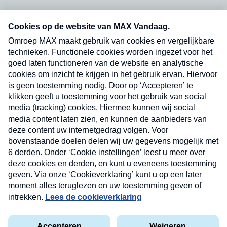
Neem hier een gratis abonnement op onze
nieuwsbrief. Elke vrijdag- en dinsdagochtend in
uw mailbox.
Verzend
Nieuwsbrief
Neem hier een gratis abonnement op onze
nieuwsbrief. Elke vrijdag- en dinsdagochtend in uw
mailbox.
Contact
Algemene voorwaarden
Privacyverklaring
Cookieverklaring