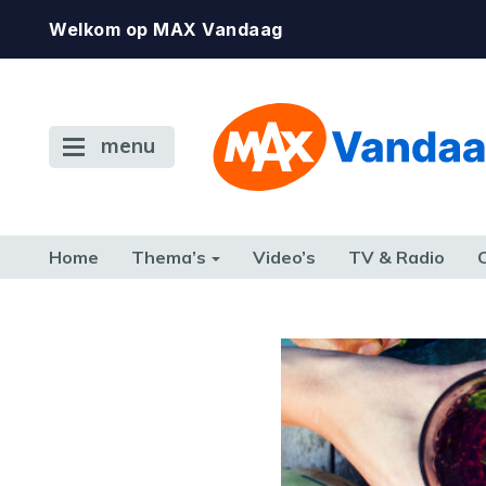
Welkom op MAX Vandaag
menu
Home
Thema’s
Video’s
TV & Radio
CONSUMENT
ETEN & DRINKEN
FAMILIE & RELATIE
GELD, W
TERUG NAAR TOEN