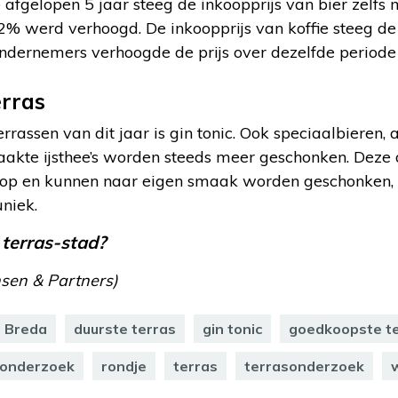
fgelopen 5 jaar steeg de inkoopprijs van bier zelfs 
2% werd verhoogd. De inkoopprijs van koffie steeg de
ndernemers verhoogde de prijs over dezelfde period
erras
rrassen van dit jaar is gin tonic. Ook speciaalbieren, al
akte ijsthee’s worden steeds meer geschonken. Deze 
oop en kunnen naar eigen smaak worden geschonken,
uniek.
 terras-stad?
sen & Partners)
Breda
duurste terras
gin tonic
goedkoopste t
onderzoek
rondje
terras
terrasonderzoek
w