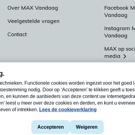
Over MAX Vandaag
Facebook 
Vandaag
Veelgestelde vragen
Instagram 
Contact
Vandaag
MAX op soc
media
MAX vakan
Meldpunt A
Heel Hollan
aarden
Privacyverklaring
Cookieverklaring