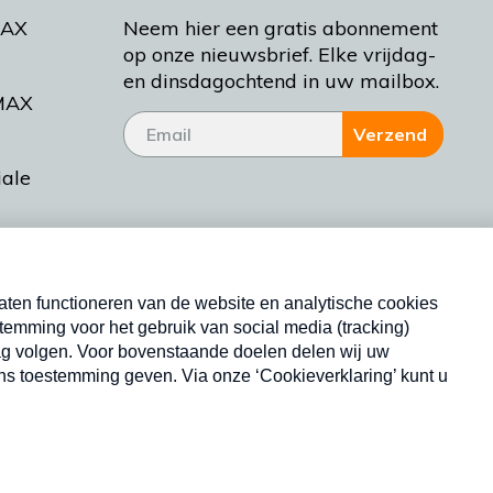
MAX
Neem hier een gratis abonnement
op onze nieuwsbrief. Elke vrijdag-
en dinsdagochtend in uw mailbox.
MAX
Verzend
iale
tieman
ctueel
Nieuwsbrief
d Bakt
Neem hier een gratis abonnement op onze
nieuwsbrief. Elke vrijdag- en dinsdagochtend in uw
mailbox.
Copyright © 2026 MAX Vandaag -
Omroep MAX