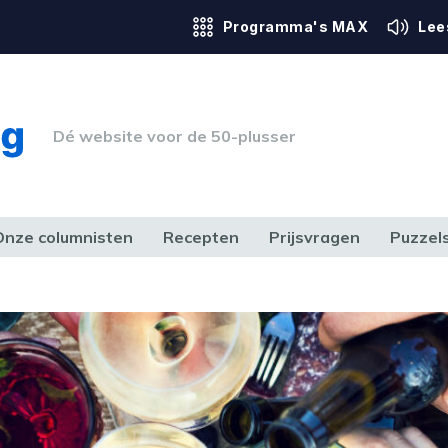
Programma's MAX
Lee
Dé website voor de 50-plusser
Onze columnisten
Recepten
Prijsvragen
Puzzel
ERK & RECHT
GEZONDHEID & SPORT
HUIS, TUIN & HOBBY
MEDIA & 