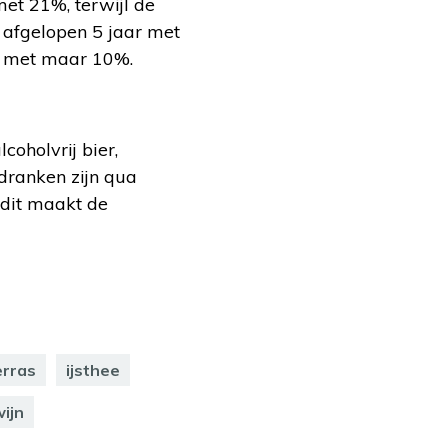
met 21%, terwijl de
 afgelopen 5 jaar met
e met maar 10%.
coholvrij bier,
dranken zijn qua
 dit maakt de
erras
ijsthee
ijn