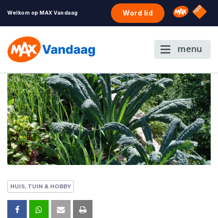
NPO S
Omroep 
Word lid
Welkom op MAX Vandaag
menu
HUIS, TUIN & HOBBY