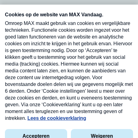
Neem hier een gratis abonnement op onze
nieuwsbrief. Elke vrijdag- en dinsdagochtend in
uw mailbox.
Verzend
Nieuwsbrief
Neem hier een gratis abonnement op onze
nieuwsbrief. Elke vrijdag- en dinsdagochtend in uw
mailbox.
Contact
Algemene voorwaarden
Privacyverklaring
Cookieverklaring