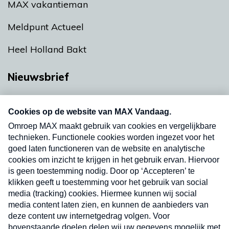
MAX vakantieman
Meldpunt Actueel
Heel Holland Bakt
Nieuwsbrief
Neem hier een gratis abonnement op onze
nieuwsbrief. Elke vrijdag- en dinsdagochtend in
uw mailbox.
Verzend