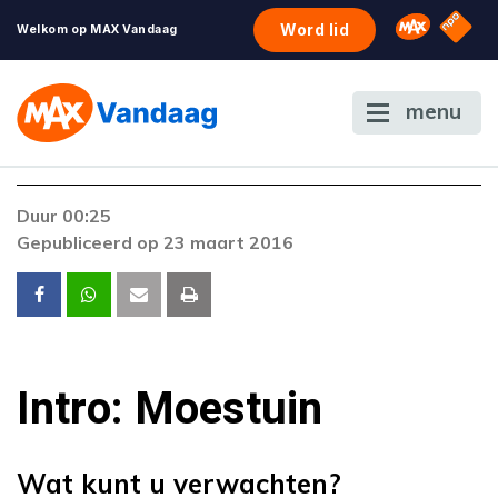
NPO S
Omroep 
Word lid
Welkom op MAX Vandaag
menu
Duur 00:25
Gepubliceerd op 23 maart 2016
Intro: Moestuin
Wat kunt u verwachten?