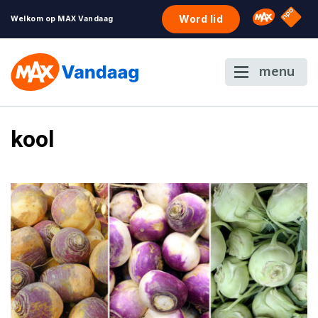
NPO S
Omroep 
Word lid
Welkom op MAX Vandaag
menu
kool