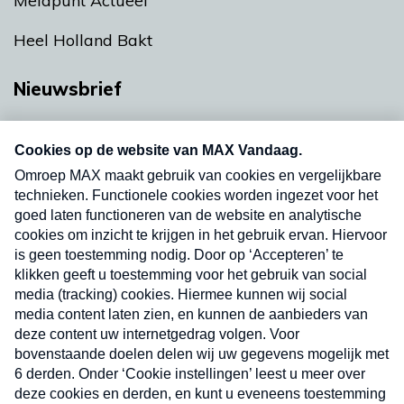
Meldpunt Actueel
Heel Holland Bakt
Nieuwsbrief
Neem hier een gratis abonnement op onze
nieuwsbrief. Elke vrijdag- en dinsdagochtend in
uw mailbox.
Verzend
Nieuwsbrief