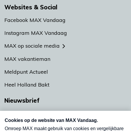
Websites & Social
Facebook MAX Vandaag
Instagram MAX Vandaag
MAX op sociale media
MAX vakantieman
Meldpunt Actueel
Heel Holland Bakt
Nieuwsbrief
Neem hier een gratis abonnement op onze
nieuwsbrief. Elke vrijdag- en dinsdagochtend in
uw mailbox.