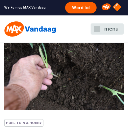
NPO S
Omroep 
Word lid
Welkom op MAX Vandaag
menu
HUIS, TUIN & HOBBY