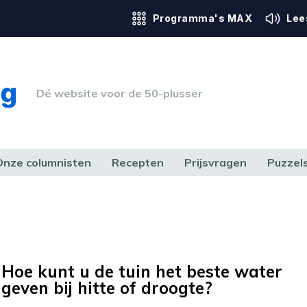
Programma's MAX
Lee
Dé website voor de 50-plusser
Onze columnisten
Recepten
Prijsvragen
Puzzel
ERK & RECHT
GEZONDHEID & SPORT
HUIS, TUIN & HOBBY
MEDIA & 
Hoe kunt u de tuin het beste water
geven bij hitte of droogte?