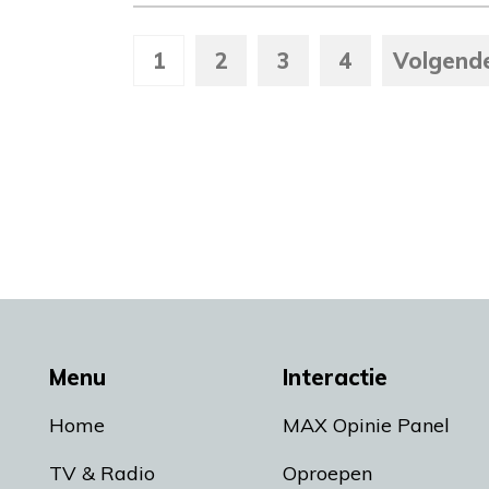
1
2
3
4
Volgend
Menu
Interactie
Home
MAX Opinie Panel
TV & Radio
Oproepen