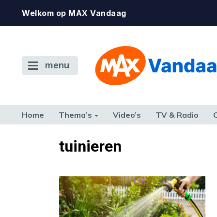
Welkom op MAX Vandaag
menu
Home
Thema’s
Video’s
TV & Radio
CONSUMENT
ETEN & DRINKEN
FAMILIE & RELATIE
GELD, W
tuinieren
TERUG NAAR TOEN