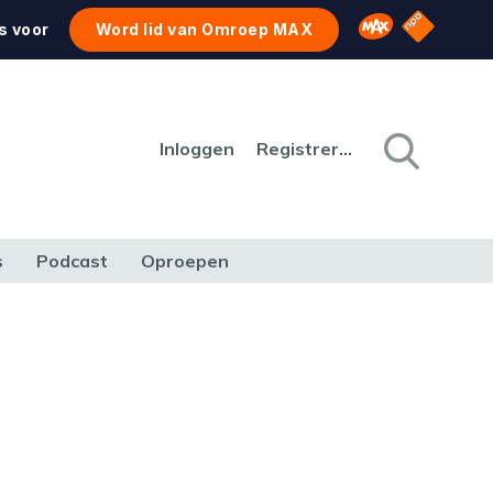
NPO Star
Omroep MAX
s voor
Word lid van Omroep MAX
Inloggen
Registreren
s
Podcast
Oproepen
CULTUUR
NATUUR & MILIEU
REIZEN & VERKEER