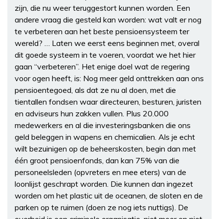
zijn, die nu weer teruggestort kunnen worden. Een
andere vraag die gesteld kan worden: wat valt er nog
te verbeteren aan het beste pensioensysteem ter
wereld? … Laten we eerst eens beginnen met, overal
dit goede systeem in te voeren, voordat we het hier
gaan “verbeteren”. Het enige doel wat de regering
voor ogen heeft, is: Nog meer geld onttrekken aan ons
pensioentegoed, als dat ze nu al doen, met die
tientallen fondsen waar directeuren, besturen, juristen
en adviseurs hun zakken vullen. Plus 20.000
medewerkers en al die investeringsbanken die ons
geld beleggen in wapens en chemicalien. Als je echt
wilt bezuinigen op de beheerskosten, begin dan met
één groot pensioenfonds, dan kan 75% van die
personeelsleden (opvreters en mee eters) van de
loonlijst geschrapt worden. Die kunnen dan ingezet
worden om het plastic uit de oceanen, de sloten en de
parken op te ruimen (doen ze nog iets nuttigs). De
overheid is een criminele organisatie, niet meer en niet