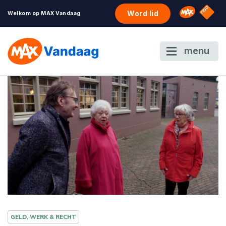
NPO S
Omroep 
Word lid
Welkom op MAX Vandaag
menu
GELD, WERK & RECHT