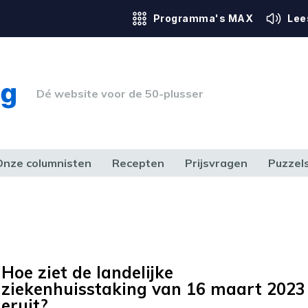
Programma's MAX
Lee
Dé website voor de 50-plusser
Onze columnisten
Recepten
Prijsvragen
Puzzel
ERK & RECHT
GEZONDHEID & SPORT
HUIS, TUIN & HOBBY
MEDIA & 
Hoe ziet de landelijke
ziekenhuisstaking van 16 maart 2023
eruit?