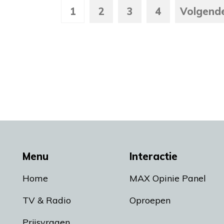
1
2
3
4
Volgend
Menu
Interactie
Home
MAX Opinie Panel
TV & Radio
Oproepen
Prijsvragen