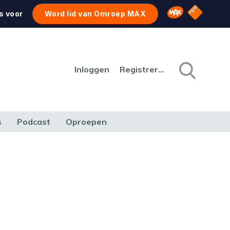
NPO Star
Omroep MAX
s voor
Word lid van Omroep MAX
Inloggen
Registreren
s
Podcast
Oproepen
CULTUUR
NATUUR & MILIEU
REIZEN & VERKEER