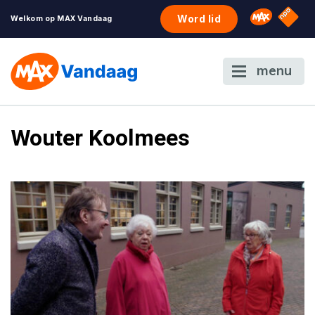
NPO S
Omroep 
Word lid
Welkom op MAX Vandaag
menu
Wouter Koolmees