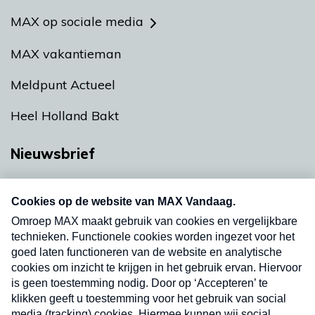
MAX op sociale media
MAX vakantieman
Meldpunt Actueel
Heel Holland Bakt
Nieuwsbrief
Neem hier een gratis abonnement op onze
nieuwsbrief. Elke vrijdag- en dinsdagochtend in
uw mailbox.
Verzend