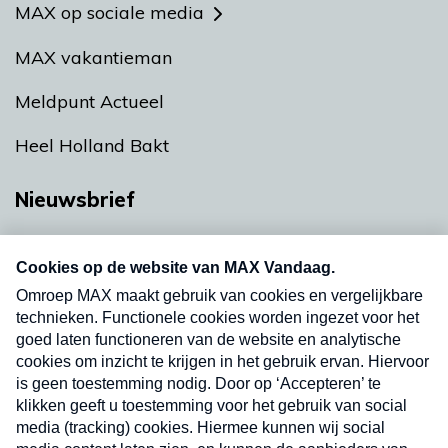
MAX op sociale media
MAX vakantieman
Meldpunt Actueel
Heel Holland Bakt
Nieuwsbrief
Neem hier een gratis abonnement op onze
nieuwsbrief. Elke vrijdag- en dinsdagochtend in
uw mailbox.
Verzend