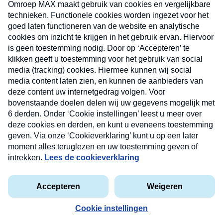
uw mailbox.
Verzend
Nieuwsbrief
Neem hier een gratis abonnement op onze
nieuwsbrief. Elke vrijdag- en dinsdagochtend in uw
mailbox.
Contact
Algemene voorwaarden
Privacyverklaring
Cookieverklaring
Kwetsbaarheid melden
privacyverklaring
Copyright © 2026 MAX Vandaag -
Omroep MAX