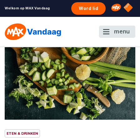
NPO S
Omroep 
Word lid
Welkom op MAX Vandaag
menu
ETEN & DRINKEN