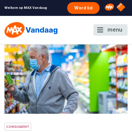
NPO S
Omroep 
Word lid
Welkom op MAX Vandaag
menu
CONSUMENT