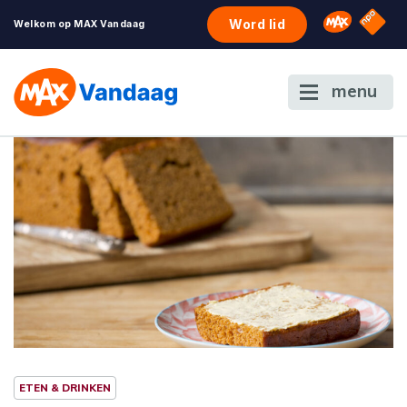
NPO S
Omroep 
Word lid
Welkom op MAX Vandaag
menu
ETEN & DRINKEN