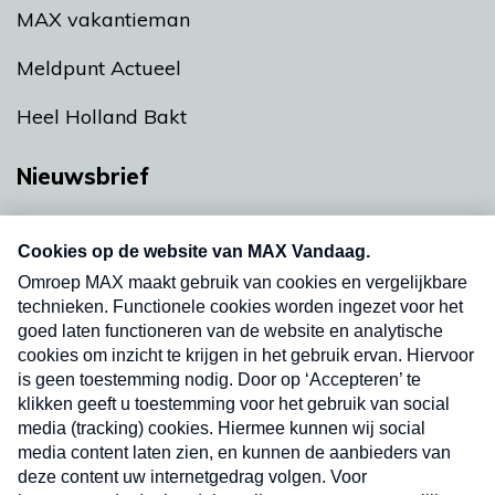
MAX vakantieman
Meldpunt Actueel
Heel Holland Bakt
Nieuwsbrief
Neem hier een gratis abonnement op onze
nieuwsbrief. Elke vrijdag- en dinsdagochtend in
uw mailbox.
Verzend