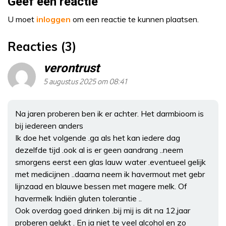
Geef een reactie
U moet
inloggen
om een reactie te kunnen plaatsen.
Reacties (3)
verontrust
5 augustus 2025 om 08:41
Na jaren proberen ben ik er achter. Het darmbioom is
bij iedereen anders
Ik doe het volgende .ga als het kan iedere dag
dezelfde tijd .ook al is er geen aandrang ..neem
smorgens eerst een glas lauw water .eventueel gelijk
met medicijnen ..daarna neem ik havermout met gebr
lijnzaad en blauwe bessen met magere melk. Of
havermelk Indiën gluten tolerantie ..
Ook overdag goed drinken .bij mij is dit na 12,jaar
proberen gelukt . En ja niet te veel alcohol en zo