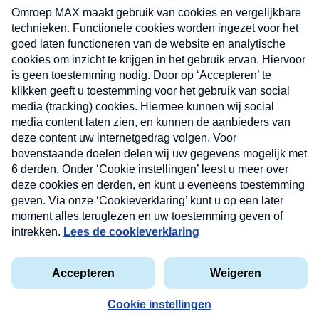
uw mailbox.
Verzend
Nieuwsbrief
Neem hier een gratis abonnement op onze
nieuwsbrief. Elke vrijdag- en dinsdagochtend in uw
mailbox.
Contact
Algemene voorwaarden
Privacyverklaring
Cookieverklaring
Kwetsbaarheid melden
privacyverklaring
Copyright © 2026 MAX Vandaag -
Omroep MAX