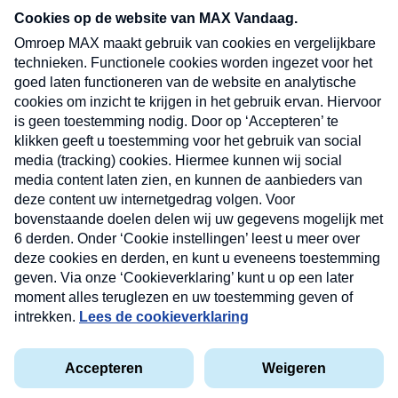
nieuwsbrief. Elke vrijdag- en dinsdagochtend in
uw mailbox.
Verzend
Nieuwsbrief
Neem hier een gratis abonnement op onze
nieuwsbrief. Elke vrijdag- en dinsdagochtend in uw
mailbox.
Contact
Algemene voorwaarden
Privacyverklaring
Cookieverklaring
Kwetsbaarheid melden
privacyverklaring