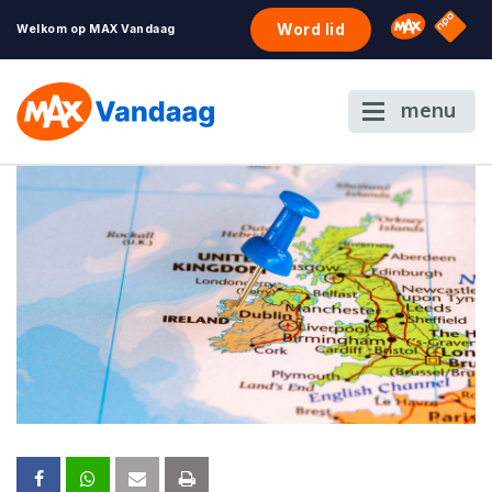
NPO S
Omroep 
Word lid
Welkom op MAX Vandaag
menu