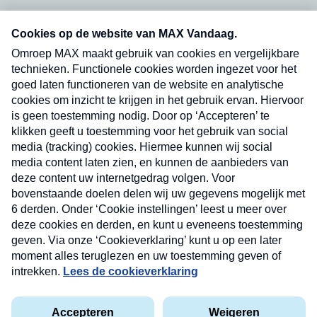
Neem hier een gratis abonnement op onze
nieuwsbrief. Elke vrijdag- en dinsdagochtend in
uw mailbox.
Verzend
Nieuwsbrief
Neem hier een gratis abonnement op onze
nieuwsbrief. Elke vrijdag- en dinsdagochtend in uw
mailbox.
Contact
Algemene voorwaarden
Privacyverklaring
Cookieverklaring