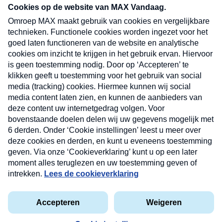
nieuwsbrief. Elke vrijdag- en dinsdagochtend in
uw mailbox.
Verzend
Nieuwsbrief
Neem hier een gratis abonnement op onze
nieuwsbrief. Elke vrijdag- en dinsdagochtend in uw
mailbox.
Contact
Algemene voorwaarden
Privacyverklaring
Cookieverklaring
Kwetsbaarheid melden
privacyverklaring
Copyright © 2026 MAX Vandaag -
Omroep MAX