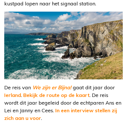
kustpad lopen naar het signaal station.
De reis van
We zijn er Bijna!
gaat dit jaar door
Ierland
.
Bekijk de route op de kaart
. De reis
wordt dit jaar begeleid door de echtparen Ans en
Lei en Janny en Cees.
In een interview stellen zij
zich aan u voor
.