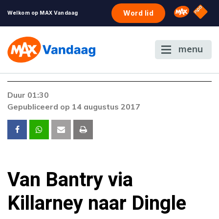
NPO S
Omroep 
Word lid
Welkom op MAX Vandaag
menu
Duur 01:30
Gepubliceerd op 14 augustus 2017
Van Bantry via
Killarney naar Dingle