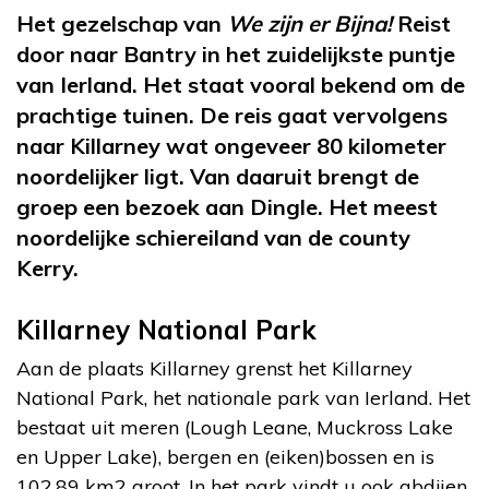
Het gezelschap van
We zijn er Bijna!
Reist
door naar Bantry in het zuidelijkste puntje
van Ierland. Het staat vooral bekend om de
prachtige tuinen. De reis gaat vervolgens
naar Killarney wat ongeveer 80 kilometer
noordelijker ligt. Van daaruit brengt de
groep een bezoek aan Dingle. Het meest
noordelijke schiereiland van de county
Kerry.
Killarney National Park
Aan de plaats Killarney grenst het Killarney
National Park, het nationale park van Ierland. Het
bestaat uit meren (Lough Leane, Muckross Lake
en Upper Lake), bergen en (eiken)bossen en is
102.89 km2 groot. In het park vindt u ook abdijen