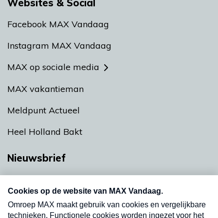
Websites & Social
Facebook MAX Vandaag
Instagram MAX Vandaag
MAX op sociale media
MAX vakantieman
Meldpunt Actueel
Heel Holland Bakt
Nieuwsbrief
Neem hier een gratis abonnement op onze
nieuwsbrief. Elke vrijdag- en dinsdagochtend in
uw mailbox.