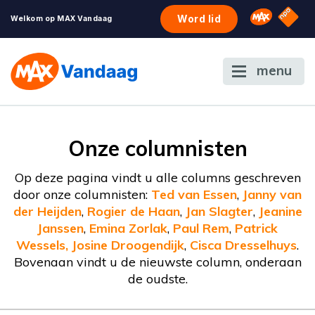
NPO S
Omroep 
Word lid
Welkom op MAX Vandaag
menu
Onze columnisten
Op deze pagina vindt u alle columns geschreven
door onze columnisten:
Ted van Essen
,
Janny van
der Heijden
,
Rogier de Haan
,
Jan Slagter
,
Jeanine
Janssen
,
Emina Zorlak
,
Paul Rem
,
Patrick
Wessels,
Josine Droogendijk
,
Cisca Dresselhuys
.
Bovenaan vindt u de nieuwste column, onderaan
de oudste.