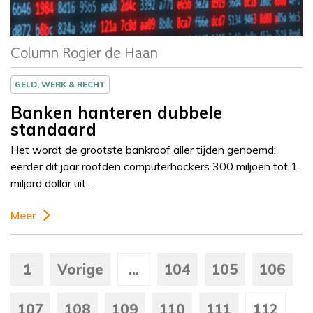
Column Rogier de Haan
GELD, WERK & RECHT
Banken hanteren dubbele
standaard
Het wordt de grootste bankroof aller tijden genoemd:
eerder dit jaar roofden computerhackers 300 miljoen tot 1
miljard dollar uit…
Meer
1
Vorige
...
104
105
106
107
108
109
110
111
112