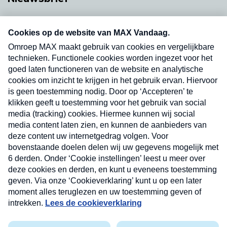
Neem hier een gratis abonnement op onze
nieuwsbrief. Elke vrijdag- en dinsdagochtend in
uw mailbox.
Verzend
Nieuwsbrief
Neem hier een gratis abonnement op onze
nieuwsbrief. Elke vrijdag- en dinsdagochtend in uw
mailbox.
Contact
Algemene voorwaarden
Privacyverklaring
Cookieverklaring