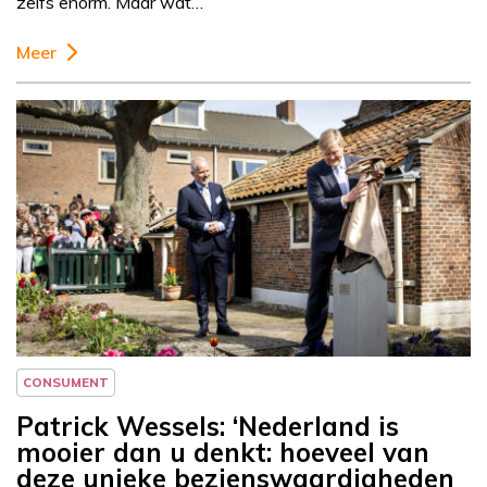
zelfs enorm. Maar wat…
Meer
Column
Patrick Wessels
CONSUMENT
Patrick Wessels: ‘Nederland is
mooier dan u denkt: hoeveel van
deze unieke bezienswaardigheden