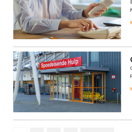
Column
Cisca Dresselhuys
Column
Cisca Dresselhuys