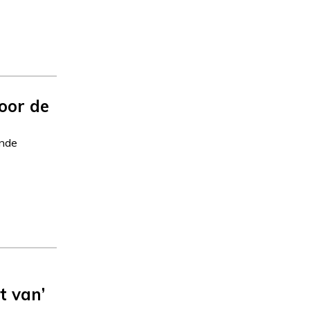
oor de
ande
t van’