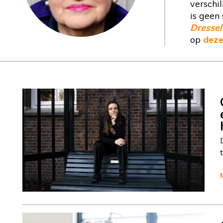
verschi
is geen
Dresse
op
deze
Column
Cisca Dresselhuys