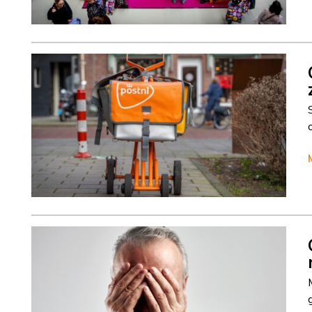
Column
Cisca Dresselhuys
Column