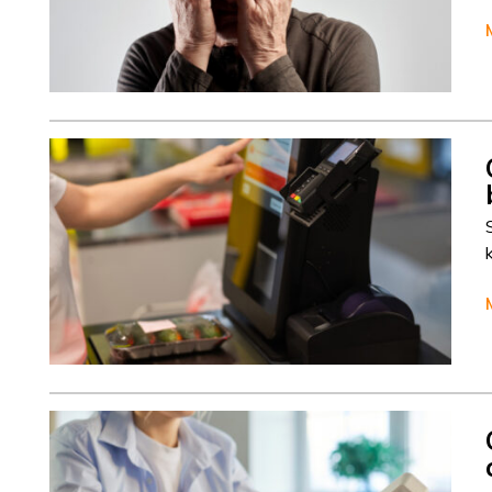
Cisca Dresselhuys
Column
Cisca Dresselhuys