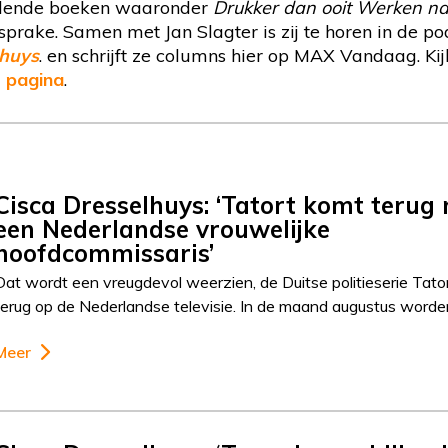
llende boeken waaronder
Drukker dan ooit Werken na
 sprake. Samen met Jan Slagter is zij te horen in de p
lhuys
. en schrijft ze columns hier op MAX Vandaag. Ki
 pagina
.
Cisca Dresselhuys: ‘Tatort komt terug
een Nederlandse vrouwelijke
hoofdcommissaris’
Dat wordt een vreugdevol weerzien, de Duitse politieserie Tato
terug op de Nederlandse televisie. In de maand augustus word
Meer