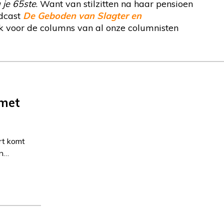
 je 65ste
. Want van stilzitten na haar pensioen
odcast
De Geboden van Slagter en
jk voor de columns van al onze columnisten
 met
rt komt
en…