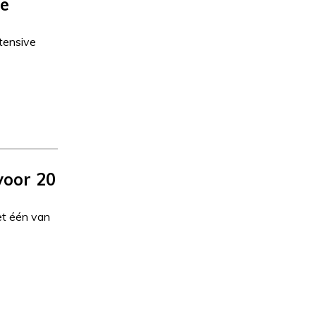
de
ntensive
voor 20
et één van