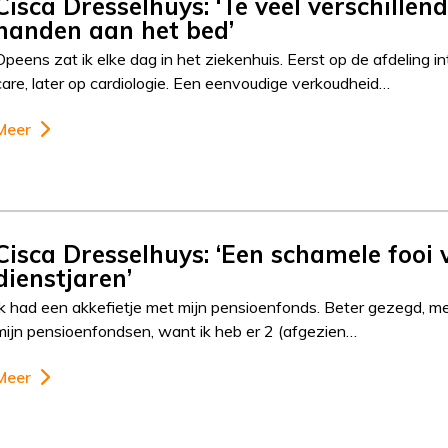
Cisca Dresselhuys: ‘Te veel verschillen
handen aan het bed’
Opeens zat ik elke dag in het ziekenhuis. Eerst op de afdeling i
care, later op cardiologie. Een eenvoudige verkoudheid…
Meer
Cisca Dresselhuys: ‘Een schamele fooi 
dienstjaren’
Ik had een akkefietje met mijn pensioenfonds. Beter gezegd, m
mijn pensioenfondsen, want ik heb er 2 (afgezien…
Meer