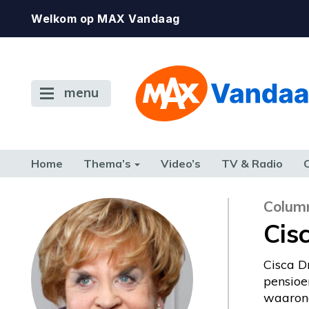
Welkom op MAX Vandaag
menu
Home
Thema’s
Video’s
TV & Radio
CONSUMENT
ETEN & DRINKEN
FAMILIE & RELATIE
GELD, W
Colum
TERUG NAAR TOEN
Cis
Cisca D
pensioe
waarond