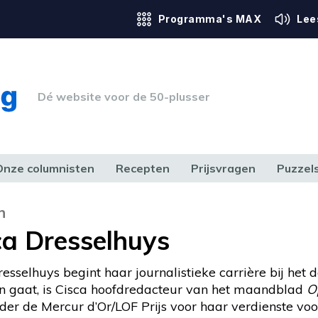
Programma's MAX
Lee
Dé website voor de 50-plusser
Onze columnisten
Recepten
Prijsvragen
Puzzel
ERK & RECHT
GEZONDHEID & SPORT
HUIS, TUIN & HOBBY
MEDIA & 
n
ca Dresselhuys
resselhuys begint haar journalistieke carrière bij het
n gaat, is Cisca hoofdredacteur van het maandblad
O
er de Mercur d’Or/LOF Prijs voor haar verdienste voor h