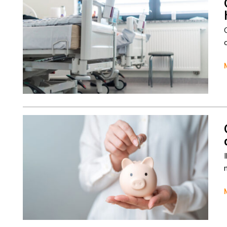
Column
Cisca Dresselhuys
Column
Cisca Dresselhuys