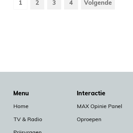
1
2
3
4
Volgende
Menu
Interactie
Home
MAX Opinie Panel
TV & Radio
Oproepen
Prijsvragen