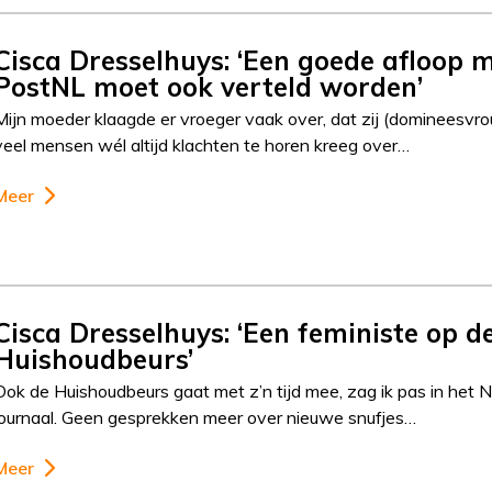
Cisca Dresselhuys: ‘Een goede afloop 
PostNL moet ook verteld worden’
Mijn moeder klaagde er vroeger vaak over, dat zij (domineesvr
veel mensen wél altijd klachten te horen kreeg over…
Meer
Cisca Dresselhuys: ‘Een feministe op d
Huishoudbeurs’
Ook de Huishoudbeurs gaat met z’n tijd mee, zag ik pas in het 
journaal. Geen gesprekken meer over nieuwe snufjes…
Meer