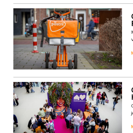
Column
Cisca Dresselhuys
Column
Cisca Dresselhuys