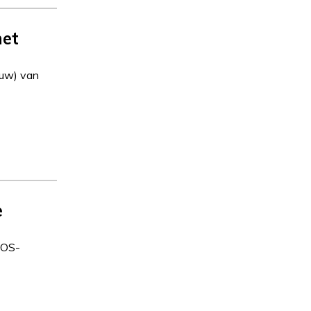
met
ouw) van
e
NOS-