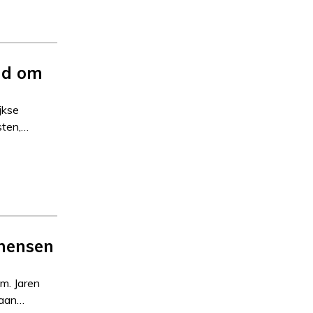
ad om
jkse
sten,…
mensen
m. Jaren
taan…