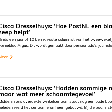
Cisca Dresselhuys: ‘Hoe PostNL een bl
zeep helpt’
Sinds een jaar of 10 ben ik vaste columnist van het tweewekeli
opinieblad Argus. Dit wordt gemaakt door pensionado’s: journali
Meer
Cisca Dresselhuys: ‘Hadden sommige 
maar wat meer schaamtegevoel’
Middenin ons overdekte winkelcentrum staat nog een oude boo
geleden werd het centrum eromheen gebouwd. Bij die boom s