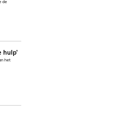
e de
 hulp’
an het