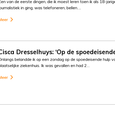
Een van de eerste dingen, die ik moest leren toen ik als 18-jarig
journalistiek in ging, was telefoneren, bellen….
Meer
Cisca Dresselhuys: ‘Op de spoedeisende
Onlangs belandde ik op een zondag op de spoedeisende hulp v
plaatselijke ziekenhuis. Ik was gevallen en had 2…
Meer