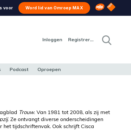
NPO Star
Omroep MAX
s voor
Word lid van Omroep MAX
Inloggen
Registreren
s
Podcast
Oproepen
CULTUUR
NATUUR & MILIEU
REIZEN & VERKEER
 dagblad
Trouw
. Van 1981 tot 2008, als zij met
pzij
. Ze ontvangt diverse onderscheidingen
et tijdschriftenvak. Ook schrijft Cisca