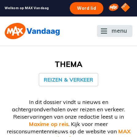
NPO S
Omroep 
Word lid
Welkom op MAX Vandaag
menu
THEMA
REIZEN & VERKEER
In dit dossier vindt u nieuws en
achtergrondverhalen over reizen en verkeer.
Reiservaringen van onze redactie leest u in
Maxime op reis
. Kijk voor meer
reisconsumentennieuws op de website van
MAX