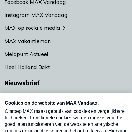
Facebook MAX Vandaag
Instagram MAX Vandaag
MAX op sociale media
MAX vakantieman
Meldpunt Actueel
Heel Holland Bakt
Nieuwsbrief
Neem hier een gratis abonnement op onze
nieuwsbrief. Elke vrijdag- en dinsdagochtend in
uw mailbox.
Verzend