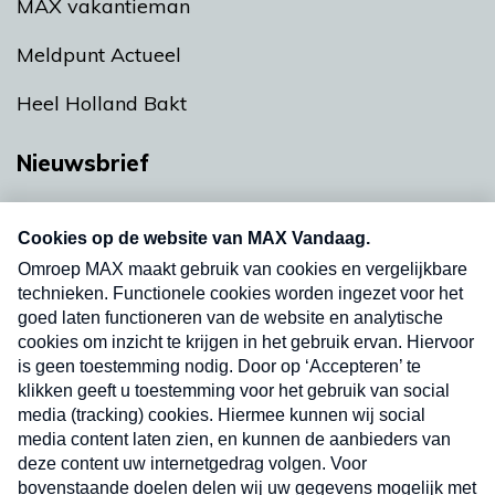
MAX vakantieman
Meldpunt Actueel
Heel Holland Bakt
Nieuwsbrief
Neem hier een gratis abonnement op onze
nieuwsbrief. Elke vrijdag- en dinsdagochtend in
uw mailbox.
Verzend