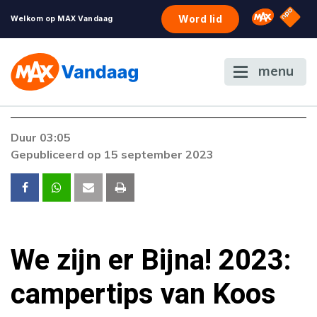
NPO S
Omroep 
Word lid
Welkom op MAX Vandaag
menu
Duur 03:05
Gepubliceerd op 15 september 2023
We zijn er Bijna! 2023:
campertips van Koos