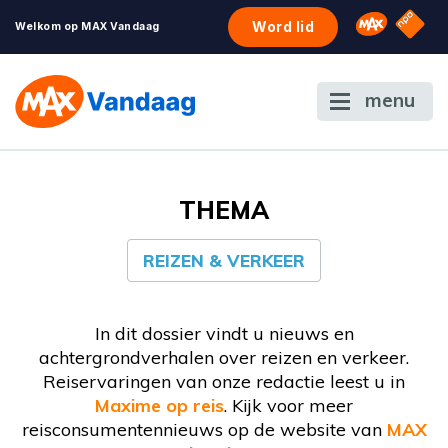
NPO S
Omroep 
Word lid
Welkom op MAX Vandaag
menu
THEMA
REIZEN & VERKEER
In dit dossier vindt u nieuws en
achtergrondverhalen over reizen en verkeer.
Reiservaringen van onze redactie leest u in
Maxime op reis
. Kijk voor meer
reisconsumentennieuws op de website van
MAX