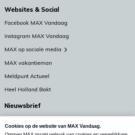
Websites & Social
Facebook MAX Vandaag
Instagram MAX Vandaag
MAX op sociale media
MAX vakantieman
Meldpunt Actueel
Heel Holland Bakt
Nieuwsbrief
Neem hier een gratis abonnement op onze
nieuwsbrief. Elke vrijdag- en dinsdagochtend in
uw mailbox.