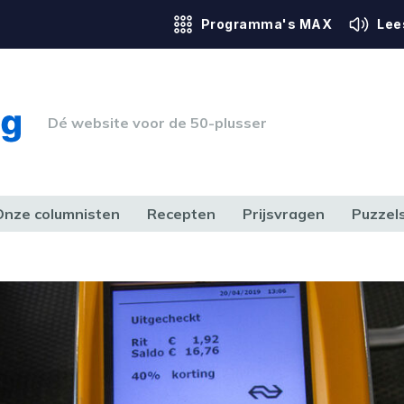
Programma's MAX
Lee
Dé website voor de 50-plusser
Onze columnisten
Recepten
Prijsvragen
Puzzel
ERK & RECHT
GEZONDHEID & SPORT
HUIS, TUIN & HOBBY
MEDIA & 