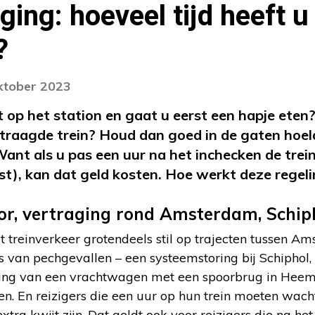
ging: hoeveel tijd heeft u
?
oktober 2023
t op het station en gaat u eerst een hapje eten
raagde trein? Houd dan goed in de gaten hoela
Want als u pas een uur na het inchecken de trei
ist), kan dat geld kosten. Hoe werkt deze regeli
or, vertraging rond Amsterdam, Schip
et treinverkeer grotendeels stil op trajecten tussen A
s van pechgevallen – een systeemstoring bij Schiphol, 
ding van een vrachtwagen met een spoorbrug in Heem
en. En reizigers die een uur op hun trein moeten wac
tra kwijt zijn. Dat geldt ook voor reizigers die na he