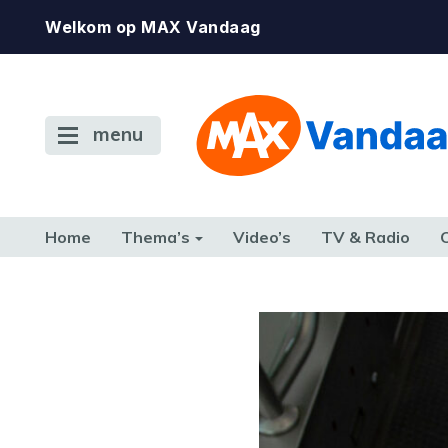
Welkom op MAX Vandaag
menu
Home
Thema’s
Video’s
TV & Radio
CONSUMENT
ETEN & DRINKEN
FAMILIE & RELATIE
GELD, W
TERUG NAAR TOEN