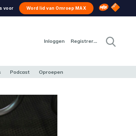
NPO Star
Omroep MAX
s voor
Word lid van Omroep MAX
Inloggen
Registreren
s
Podcast
Oproepen
CULTUUR
NATUUR & MILIEU
REIZEN & VERKEER