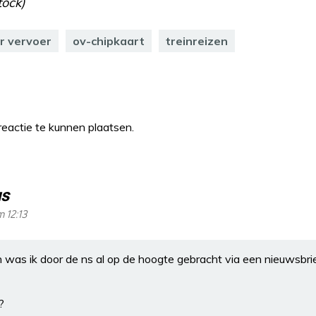
ock)
r vervoer
ov-chipkaart
treinreizen
eactie te kunnen plaatsen.
s
 12:13
was ik door de ns al op de hoogte gebracht via een nieuwsbrie
?