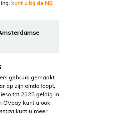
ging,
kunt u bij de NS
n Amsterdamse
s
igers gebruik gemaakt
r op zijn einde loopt,
ieso tot 2025 geldig in
em OVpay kunt u ook
ieman
kunt u meer