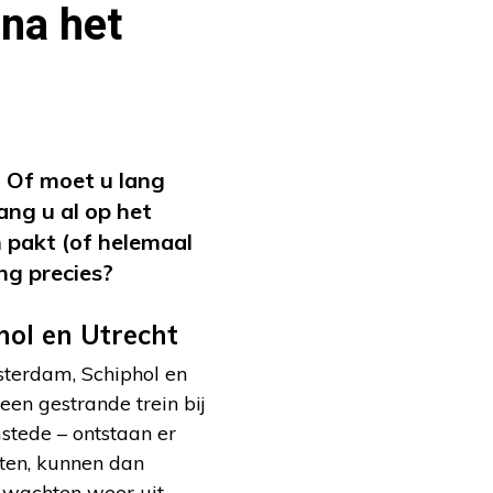
 na het
? Of moet u lang
ng u al op het
n pakt (of helemaal
ng precies?
hol en Utrecht
msterdam, Schiphol en
een gestrande trein bij
stede – ontstaan er
hten, kunnen dan
t wachten weer uit