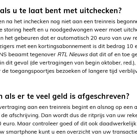
als u te laat bent met uitchecken?
n na het inchecken nog niet aan een treinreis begonne
he storing heeft en u noodgedwongen weer moet uitch
an het gebeuren dat er automatisch 20 euro van uw r
izigers met een kortingsabonnement is dit bedrag 10 
 NS beaamt tegenover
RTL Nieuws
dat dit af en toe g
 in dit geval (de vertragingen van begin oktober, red.)
 de toegangspoortjes bezoeken of langere tijd verblij
als er te veel geld is afgeschreven?
rtraging aan een treinreis begint en alsnog op een an
 de afschrijving. Dan wordt dus de ritprijs van uw rek
0 euro. Maar controleer goed of dit ook daadwerkelijk
 smartphone kunt u een overzicht van uw transacties