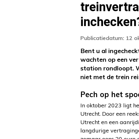
treinvertra
inchecken
Publicatiedatum: 12 
Bent u al ingecheck
wachten op een vert
station rondloopt. 
niet met de trein re
Pech op het spo
In oktober 2023 ligt h
Utrecht. Door een reek
Utrecht en een aanrij
langdurige vertraging
zomaar eens 20 euro ex