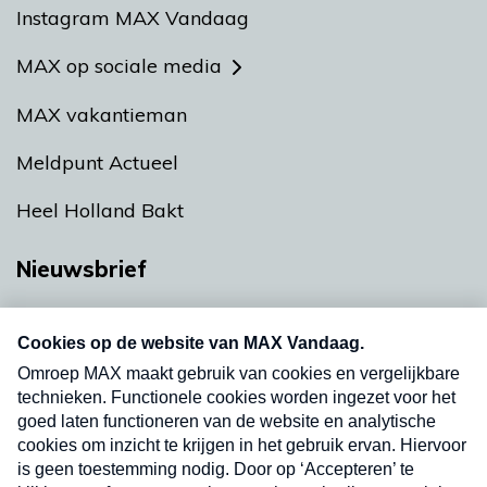
Instagram MAX Vandaag
MAX op sociale media
MAX vakantieman
Meldpunt Actueel
Heel Holland Bakt
Nieuwsbrief
Neem hier een gratis abonnement op onze
nieuwsbrief. Elke vrijdag- en dinsdagochtend in
uw mailbox.
Verzend