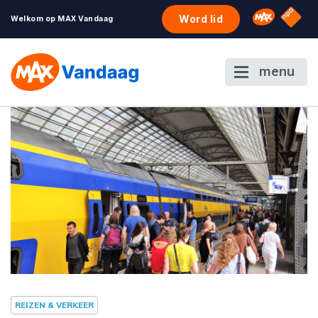
NPO S
Omroep 
Word lid
Welkom op MAX Vandaag
menu
REIZEN & VERKEER