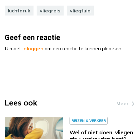
luchtdruk
vliegreis
vliegtuig
Geef een reactie
U moet
inloggen
om een reactie te kunnen plaatsen.
Lees ook
Meer
REIZEN & VERKEER
Wel of niet doen, vliegen
als u verkouden bent?