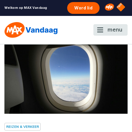
NPO S
Omroep 
Word lid
Welkom op MAX Vandaag
menu
REIZEN & VERKEER