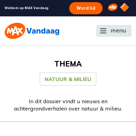
NPO S
Omroep 
Word lid
Welkom op MAX Vandaag
menu
THEMA
NATUUR & MILIEU
In dit dossier vindt u nieuws en
achtergrondverhalen over natuur & milieu.