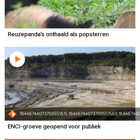
Reuzepanda’s onthaald als popsterren
18446744073709551615:18446744073709551560:18446744
ENCI-groeve geopend voor publiek