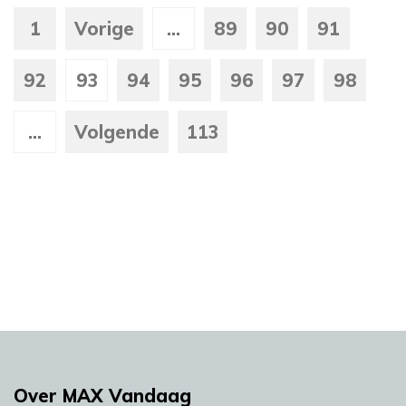
1
Vorige
...
89
90
91
92
93
94
95
96
97
98
...
Volgende
113
Over MAX Vandaag