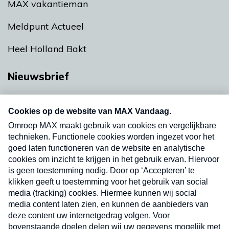
MAX vakantieman
Meldpunt Actueel
Heel Holland Bakt
Nieuwsbrief
Neem hier een gratis abonnement op onze
nieuwsbrief. Elke vrijdag- en dinsdagochtend in
uw mailbox.
Verzend