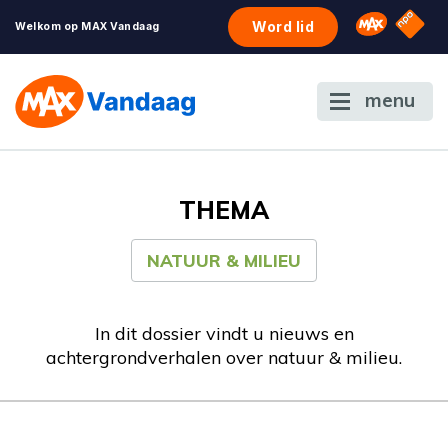
NPO S
Omroep 
Word lid
Welkom op MAX Vandaag
menu
THEMA
NATUUR & MILIEU
In dit dossier vindt u nieuws en
achtergrondverhalen over natuur & milieu.