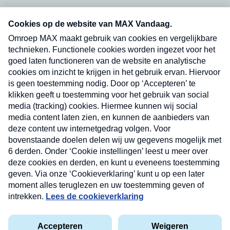
Neem hier een gratis abonnement op onze
nieuwsbrief. Elke vrijdag- en dinsdagochtend in
uw mailbox.
Verzend
Nieuwsbrief
Neem hier een gratis abonnement op onze
nieuwsbrief. Elke vrijdag- en dinsdagochtend in uw
mailbox.
Contact
Algemene voorwaarden
Privacyverklaring
Cookieverklaring