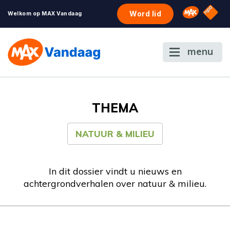
NPO S
Omroep 
Word lid
Welkom op MAX Vandaag
menu
THEMA
NATUUR & MILIEU
In dit dossier vindt u nieuws en
achtergrondverhalen over natuur & milieu.