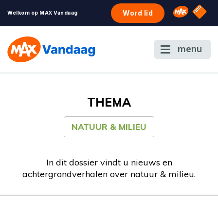
NPO S
Omroep 
Word lid
Welkom op MAX Vandaag
menu
THEMA
NATUUR & MILIEU
In dit dossier vindt u nieuws en
achtergrondverhalen over natuur & milieu.