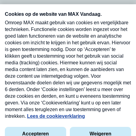
Neem hier een gratis abonnement op onze
nieuwsbrief. Elke vrijdag- en dinsdagochtend in
uw mailbox.
Verzend
Nieuwsbrief
Neem hier een gratis abonnement op onze
nieuwsbrief. Elke vrijdag- en dinsdagochtend in uw
mailbox.
Contact
Algemene voorwaarden
Privacyverklaring
Cookieverklaring