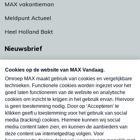
MAX vakantieman
Meldpunt Actueel
Heel Holland Bakt
Nieuwsbrief
Neem hier een gratis abonnement op onze
nieuwsbrief. Elke vrijdag- en dinsdagochtend in
uw mailbox.
Verzend