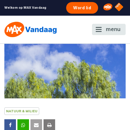
NPO S
Omroep 
Word lid
Welkom op MAX Vandaag
menu
NATUUR & MILIEU