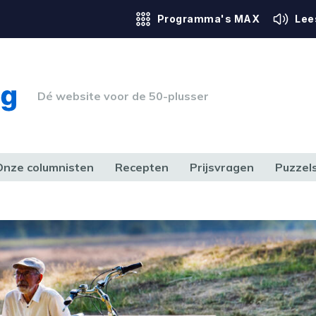
Programma's MAX
Lee
Dé website voor de 50-plusser
Onze columnisten
Recepten
Prijsvragen
Puzzel
ERK & RECHT
GEZONDHEID & SPORT
HUIS, TUIN & HOBBY
MEDIA & 