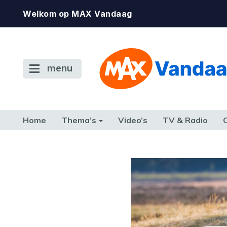
Welkom op MAX Vandaag
menu
Home
Thema’s
Video’s
TV & Radio
CONSUMENT
ETEN & DRINKEN
FAMILIE & RELATIE
GELD, W
TERUG NAAR TOEN