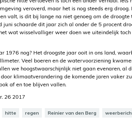
ische hitte vertoeven is toch een ander verhaal. Iet
omgeving veroverd, maar het is nog steeds erg droog.
en valt, is dit bij lange na niet genoeg om de droogte
ni schaarde dit jaar zich al onder de 5 procent droo
et wat wisselvalliger weer doen we uiteindelijk toch
aar 1976 nog? Het droogste jaar ooit in ons land, waar
illimeter. Veel boeren en de watervoorziening kwamen
llen we hoogstwaarschijnlijk niet gaan evenaren, al d
es door klimaatverandering de komende jaren vaker 
ok af en toe blijven vallen.
r. 26 2017
hitte
regen
Reinier van den Berg
weerberich