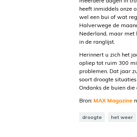
meerdere dagen in trop
heeft inmiddels onze 
wel een bui of wat reg
Halverwege de maand ju
Nederland, maar met h
in de ranglijst.
Herinnert u zich het j
opliep tot ruim 300 m
problemen. Dat jaar zu
soort droogte situati
Ondanks de buien die o
Bron:
MAX Magazine
n
droogte
het weer