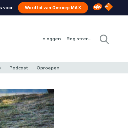
NPO Star
Omroep MAX
s voor
Word lid van Omroep MAX
Inloggen
Registreren
s
Podcast
Oproepen
CULTUUR
NATUUR & MILIEU
REIZEN & VERKEER