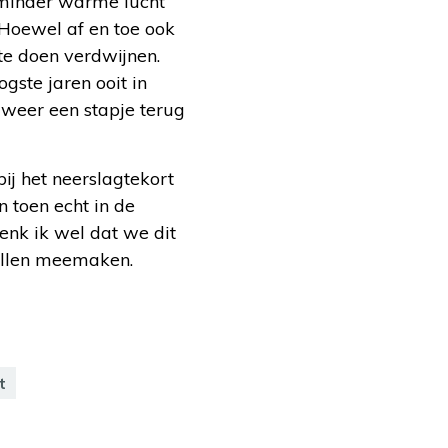
s minder warme lucht
 Hoewel af en toe ook
 te doen verdwijnen.
gste jaren ooit in
 weer een stapje terug
bij het neerslagtekort
 toen echt in de
enk ik wel dat we dit
zullen meemaken.
t